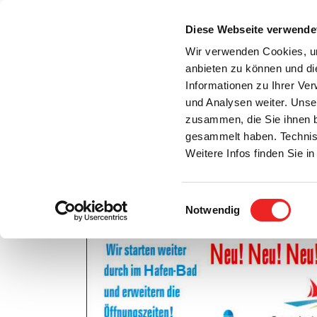
Zum
Inhalt
Diese Webseite verwende
S
springen
Wir verwenden Cookies, um
anbieten zu können und di
Aktuelles
Bürgerservice
Rats- / Bürger
Informationen zu Ihrer Ve
und Analysen weiter. Unse
zusammen, die Sie ihnen b
gesammelt haben. Technis
Weitere Infos finden Sie 
Einwilligungsauswahl
Neues Angebot ab Dezember im Hafen-Bad!
Notwendig
Zeige
grösseres
Bild