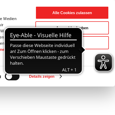
Suche
Ausbildung
Alle Cookies zulassen
nach:
le Medien
ir
Auswahl erlauben
reizeit
Gemeinde / Geschichte
, Werbung
ren Daten
Ablehnen
ienste
hnen
gesetzt.
Zurück
Vor
g
Details zeigen