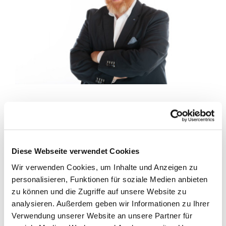
Geschichten aus dem
hektischen Radioalltag von
Diese Webseite verwendet Cookies
und mit Lars Cohrs
Wir verwenden Cookies, um Inhalte und Anzeigen zu
personalisieren, Funktionen für soziale Medien anbieten
Am Freitag hält Ex-Radiomoderator Lars Cohrs seine
zu können und die Zugriffe auf unsere Website zu
Lesung im katholischen Pfarrheim St. Ansgar in Barßel.
analysieren. Außerdem geben wir Informationen zu Ihrer
Karten für den Abend können noch in der Tourist-Info und
Verwendung unserer Website an unsere Partner für
bei den Öffentlichen Versicherungen René Hartmann für 5 €