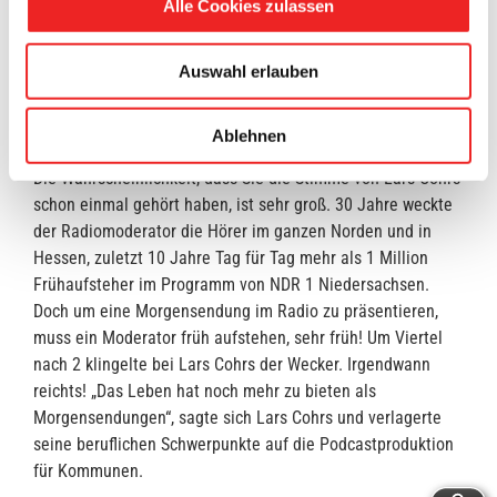
Alle Cookies zulassen
Und: Warum bleibt die Begegnung mit Elton John
nachhaltig in Erinnerung? Cohrs plaudert über niemals
Auswahl erlauben
funktionierende Diäten, lasterhaften nächtlichen
Heißhunger und Sport, der im steigenden Alter alles andere
als leicht zu ertragen ist. Da ist Lachen garantiert!
Ablehnen
Die Wahrscheinlichkeit, dass Sie die Stimme von Lars Cohrs
schon einmal gehört haben, ist sehr groß. 30 Jahre weckte
der Radiomoderator die Hörer im ganzen Norden und in
Hessen, zuletzt 10 Jahre Tag für Tag mehr als 1 Million
Frühaufsteher im Programm von NDR 1 Niedersachsen.
Doch um eine Morgensendung im Radio zu präsentieren,
muss ein Moderator früh aufstehen, sehr früh! Um Viertel
nach 2 klingelte bei Lars Cohrs der Wecker. Irgendwann
reichts! „Das Leben hat noch mehr zu bieten als
Morgensendungen“, sagte sich Lars Cohrs und verlagerte
seine beruflichen Schwerpunkte auf die Podcastproduktion
für Kommunen.