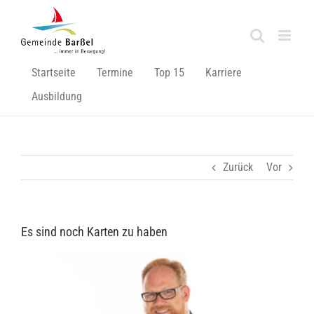
Zum
Inhalt
springen
Startseite
Termine
Top 15
Karriere
Ausbildung
Zurück
Vor
Es sind noch Karten zu haben
Zeige
grösseres
Bild