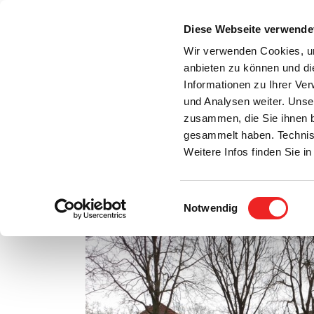
Zum
Inhalt
Diese Webseite verwende
S
springen
Wir verwenden Cookies, um
anbieten zu können und di
Aktuelles
Bürgerservice
Rats- / Bürger
Informationen zu Ihrer Ve
und Analysen weiter. Unse
zusammen, die Sie ihnen b
gesammelt haben. Technis
Weitere Infos finden Sie 
Einwilligungsauswahl
Fünf Ladesäulen bieten Angebot für E-Mobilist
Notwendig
Zeige
grösseres
Bild