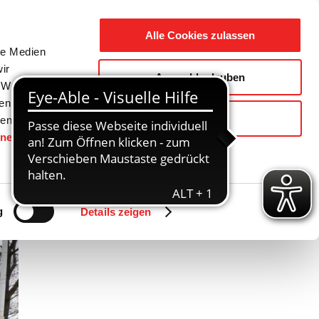
Suche
Ausbildung
Alle Cookies zulassen
nach:
le Medien
ir
Auswahl erlauben
reizeit
Gemeinde / Geschichte
, Werbung
ren Daten
Ablehnen
ienste
hnen
gesetzt.
Zurück
Vor
g
Details zeigen