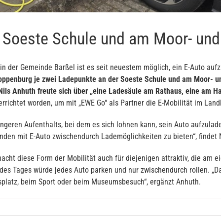
r Soeste Schule und am Moor- u
 in der Gemeinde Barßel ist es seit neuestem möglich, ein E-Auto auf
loppenburg je zwei Ladepunkte an der Soeste Schule und am Moor- u
ils Anhuth freute sich über „eine Ladesäule am Rathaus, eine am Ha
errichtet worden, um mit „EWE Go“ als Partner die E-Mobilität im Land
ngeren Aufenthalts, bei dem es sich lohnen kann, sein Auto aufzulade
nden mit E-Auto zwischendurch Lademöglichkeiten zu bieten“, findet 
acht diese Form der Mobilität auch für diejenigen attraktiv, die am
t des Tages würde jedes Auto parken und nur zwischendurch rollen. „
splatz, beim Sport oder beim Museumsbesuch“, ergänzt Anhuth.