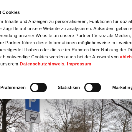
t Cookies
tartseite
Termine
Top 15
Karriere
 Inhalte und Anzeigen zu personalisieren, Funktionen für sozia
e Zugriffe auf unsere Website zu analysieren. Außerdem geben w
info
Wirtschaft / Wohnen
Bildung / Soziales
Touristik / F
rwendung unserer Website an unsere Partner für soziale Medien
re Partner führen diese Informationen möglicherweise mit weite
ereitgestellt haben oder die sie im Rahmen Ihrer Nutzung der D
ch notwendige Cookies werden auch bei der Auswahl von
able
in unserem
Datenschutzhinweis
.
Impressum
en in Barßel
Präferenzen
Statistiken
Marketin