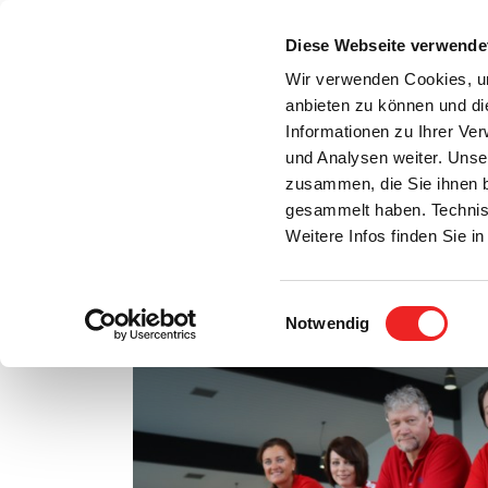
Zum
Inhalt
Diese Webseite verwende
S
springen
Wir verwenden Cookies, um
anbieten zu können und di
Aktuelles
Bürgerservice
Rats- / Bürger
Informationen zu Ihrer Ve
und Analysen weiter. Unse
zusammen, die Sie ihnen b
gesammelt haben. Technis
Weitere Infos finden Sie 
Einwilligungsauswahl
Öffnungszeiten des Hafen-Bades während der
Notwendig
Zeige
grösseres
Bild