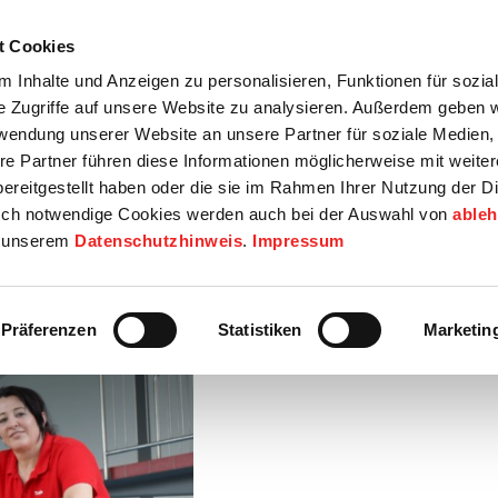
t Cookies
tartseite
Termine
Top 15
Karriere
 Inhalte und Anzeigen zu personalisieren, Funktionen für sozia
e Zugriffe auf unsere Website zu analysieren. Außerdem geben w
info
Wirtschaft / Wohnen
Bildung / Soziales
Touristik / F
rwendung unserer Website an unsere Partner für soziale Medien
re Partner führen diese Informationen möglicherweise mit weite
ereitgestellt haben oder die sie im Rahmen Ihrer Nutzung der D
ch notwendige Cookies werden auch bei der Auswahl von
able
in unserem
Datenschutzhinweis
.
Impressum
 diesjährigen Sommerferien
Präferenzen
Statistiken
Marketin