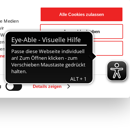
Suche
Ausbildung
Alle Cookies zulassen
nach:
le Medien
ir
Auswahl erlauben
reizeit
Gemeinde / Geschichte
, Werbung
ren Daten
Ablehnen
ienste
hnen
gesetzt.
Zurück
Vor
g
Details zeigen