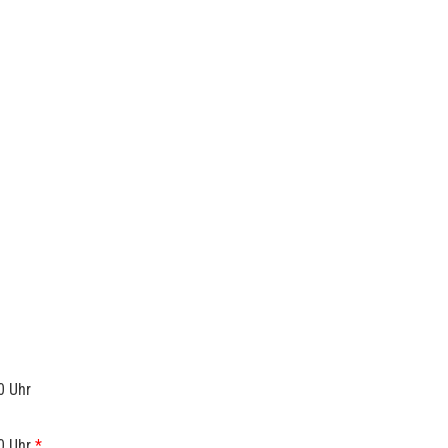
0 Uhr
0 Uhr
*