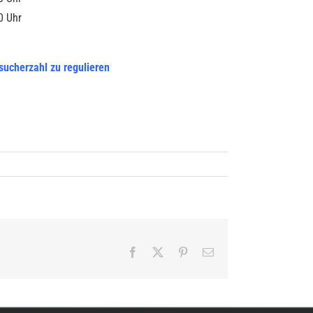
0 Uhr
ucherzahl zu regulieren
Facebook
X
Pinterest
E-
Mail