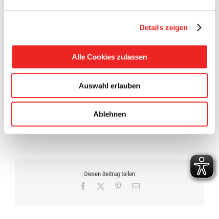
Die Regelungen zur „Notbremse“ sind im Einzelnen im
beigefügten Schaubild der Bundesregierung erklärt.
Details zeigen
Da die Inzidenz an den drei vorangegangenen Tagen über
165 lag, werden auch die Grundschulen (Klasse 1-3) ab
Alle Cookies zulassen
Montag in das Distanzlernen (Szenario C) wechseln.
Weitere Informationen und Reglungen zur
Auswahl erlauben
„Notbremse“werden wir veröffentlichen.
Ablehnen
23. April 2021
Diesen Beitrag teilen
Facebook
X
Pinterest
E-
Mail