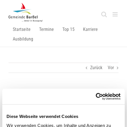
Zum
Inhalt
springen
Startseite
Termine
Top 15
Karriere
Ausbildung
Zurück
Vor
Ab morgen gilt im Landkreis Cloppenburg die „Bundes-
Notbremse“
Zeige
Diese Webseite verwendet Cookies
grösseres
Bild
Wir verwenden Cookies, um Inhalte und Anzeigen zu