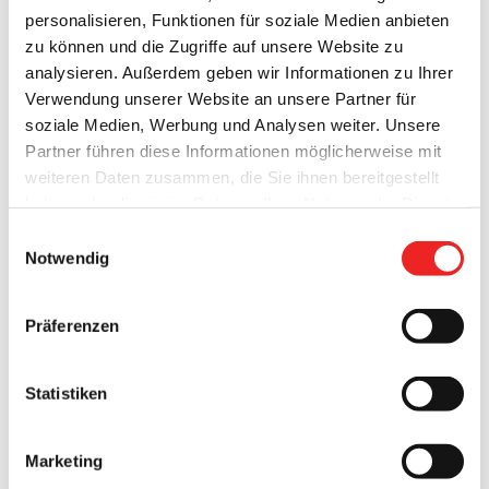
personalisieren, Funktionen für soziale Medien anbieten
zu können und die Zugriffe auf unsere Website zu
analysieren. Außerdem geben wir Informationen zu Ihrer
Verwendung unserer Website an unsere Partner für
soziale Medien, Werbung und Analysen weiter. Unsere
Partner führen diese Informationen möglicherweise mit
weiteren Daten zusammen, die Sie ihnen bereitgestellt
haben oder die sie im Rahmen Ihrer Nutzung der Dienste
gesammelt haben. Technisch notwendige Cookies
Einwilligungsauswahl
werden auch bei der Auswahl von
ablehnen
gesetzt.
Notwendig
Weitere Infos finden Sie in
unserem
Datenschutzhinweis
.
Impressum
Präferenzen
Statistiken
Marketing