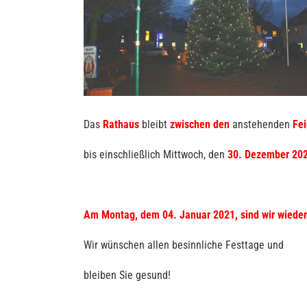
Das
Rathaus
bleibt
zwischen
den
anstehenden
Fei
bis einschließlich Mittwoch, den
30. Dezember 202
Am Montag, dem 04. Januar 2021, sind wir wieder
Wir wünschen allen besinnliche Festtage und
bleiben Sie gesund!