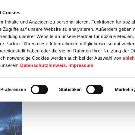
t Cookies
tartseite
Termine
Top 15
Karriere
 Inhalte und Anzeigen zu personalisieren, Funktionen für sozia
e Zugriffe auf unsere Website zu analysieren. Außerdem geben w
info
Wirtschaft / Wohnen
Bildung / Soziales
Touristik / F
rwendung unserer Website an unsere Partner für soziale Medien
re Partner führen diese Informationen möglicherweise mit weite
ereitgestellt haben oder die sie im Rahmen Ihrer Nutzung der D
ch notwendige Cookies werden auch bei der Auswahl von
able
in unserem
Datenschutzhinweis
.
Impressum
!
Präferenzen
Statistiken
Marketin