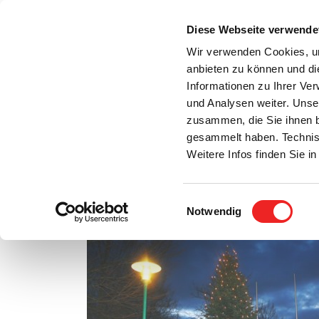
Zum
Inhalt
Diese Webseite verwende
S
springen
Wir verwenden Cookies, um
anbieten zu können und di
Aktuelles
Bürgerservice
Rats- / Bürger
Informationen zu Ihrer Ve
und Analysen weiter. Unse
zusammen, die Sie ihnen b
gesammelt haben. Technis
Weitere Infos finden Sie 
Einwilligungsauswahl
Rathaus zwischen den Feiertagen geschlossen
Notwendig
Zeige
grösseres
Bild