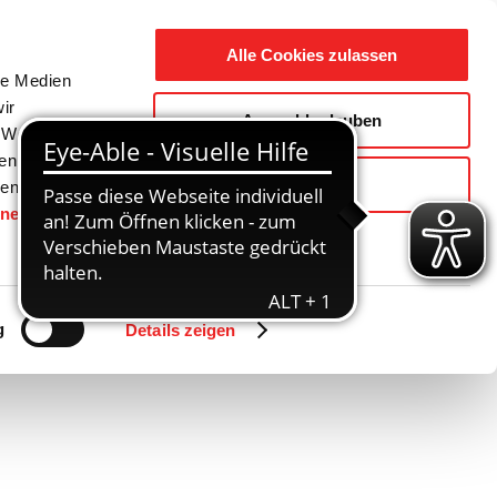
Suche
Ausbildung
Alle Cookies zulassen
nach:
le Medien
ir
Auswahl erlauben
reizeit
Gemeinde / Geschichte
, Werbung
ren Daten
Ablehnen
ienste
hnen
gesetzt.
Zurück
Vor
g
Details zeigen