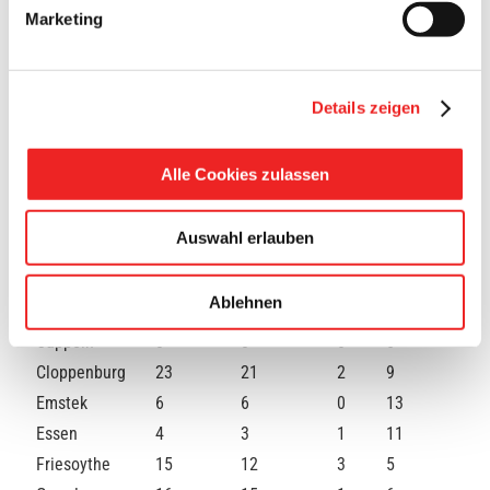
Anzahl der Verstorbenen
Marketing
0
Personen
Details zeigen
A
nzahl
aller
posi
tiv
Quarantäne
Alle Cookies zulassen
Stadt/Gemeinde
Genesungen
Saldo
getesteten
(aktuell)
Corona-
Auswahl erlauben
Fälle
Barßel
5
5
0
6 (+1)
Ablehnen
Bösel
3
2
1
3
Cappeln
8
8
0
5
Cloppenburg
23
21
2
9
Emstek
6
6
0
13
Essen
4
3
1
11
Friesoythe
15
12
3
5