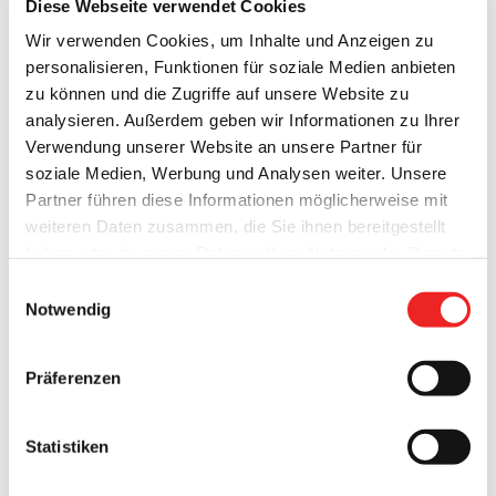
Diese Webseite verwendet Cookies
Anzahl der Genesungen
106
Wir verwenden Cookies, um Inhalte und Anzeigen zu
Saldo der verbliebenen positiv
personalisieren, Funktionen für soziale Medien anbieten
12
getesteten Corona-Fälle
zu können und die Zugriffe auf unsere Website zu
Anzahl der
analysieren. Außerdem geben wir Informationen zu Ihrer
angeordneten Quarantäne-Fälle
652
Verwendung unserer Website an unsere Partner für
(insgesamt)
soziale Medien, Werbung und Analysen weiter. Unsere
Anzahl der
Partner führen diese Informationen möglicherweise mit
angeordneten Quarantäne-Fälle
83
weiteren Daten zusammen, die Sie ihnen bereitgestellt
(aktuell)
haben oder die sie im Rahmen Ihrer Nutzung der Dienste
gesammelt haben. Technisch notwendige Cookies
Anzahl der heutigen
Einwilligungsauswahl
werden auch bei der Auswahl von
ablehnen
gesetzt.
Abstriche durch das Corona-
/ (01.06.2020: / )
Notwendig
Weitere Infos finden Sie in
Testcenter
unserem
Datenschutzhinweis
.
Impressum
Anzahl der Summe aller
Präferenzen
Abstriche durch das Corona-
614
Testcenter
Statistiken
Anzahl der Personen in
3
stationärer Behandlung