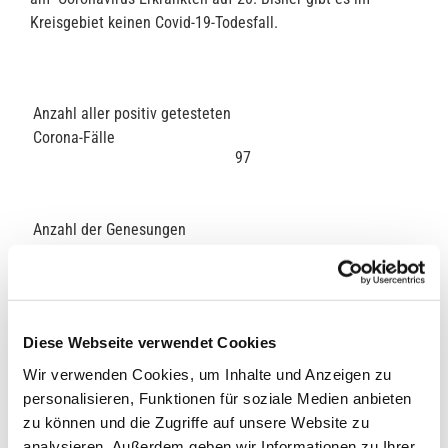
Kreisgebiet keinen Covid-19-Todesfall.
Anzahl aller positiv getesteten
Corona-Fälle
97
Anzahl der Genesungen
77
Saldo der verbliebenen positiv
Diese Webseite verwendet Cookies
getesteten Corona-Fälle
20
Wir verwenden Cookies, um Inhalte und Anzeigen zu
personalisieren, Funktionen für soziale Medien anbieten
zu können und die Zugriffe auf unsere Website zu
Anzahl der angeordneten
analysieren. Außerdem geben wir Informationen zu Ihrer