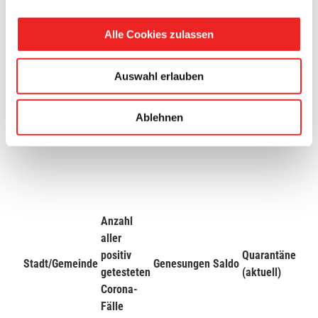
Alle Cookies zulassen
Anzahl der Personen in
stationärer Behandlung
6
Auswahl erlauben
Ablehnen
Anzahl der Verstorbenen
0
Personen
Anzahl
aller
positiv
Quarantäne
Stadt/Gemeinde
Genesungen
Saldo
getesteten
(aktuell)
Corona-
Fälle