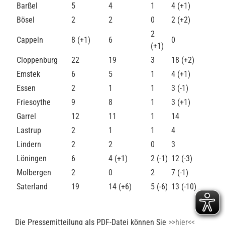
Barßel
5
4
1
4 (+1)
Bösel
2
2
0
2 (+2)
2
Cappeln
8 (+1)
6
0
(+1)
Cloppenburg
22
19
3
18 (+2)
Emstek
6
5
1
4 (+1)
Essen
2
1
1
3 (-1)
Friesoythe
9
8
1
3 (+1)
Garrel
12
11
1
14
Lastrup
2
1
1
4
Lindern
2
2
0
3
Löningen
6
4 (+1)
2 (-1)
12 (-3)
Molbergen
2
0
2
7 (-1)
Saterland
19
14 (+6)
5 (-6)
13 (-10)
Die Pressemitteilung als PDF-Datei können Sie
>>hier<<