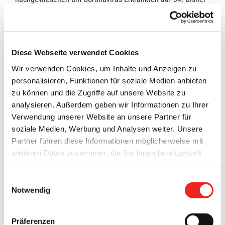
gibt es im Kreisgebiet keinen Covid-19-Todesfall.
Anzahl aller positiv
94
getesteten Corona-Fälle
Diese Webseite verwendet Cookies
Anzahl der Genesungen
Wir verwenden Cookies, um Inhalte und Anzeigen zu
60
personalisieren, Funktionen für soziale Medien anbieten
zu können und die Zugriffe auf unsere Website zu
analysieren. Außerdem geben wir Informationen zu Ihrer
Saldo der verbliebenen positiv
Verwendung unserer Website an unsere Partner für
getesteten Corona-Fälle
soziale Medien, Werbung und Analysen weiter. Unsere
34
Partner führen diese Informationen möglicherweise mit
weiteren Daten zusammen, die Sie ihnen bereitgestellt
haben oder die sie im Rahmen Ihrer Nutzung der Dienste
Anzahl der angeordneten
535
gesammelt haben. Technisch notwendige Cookies
Quarantäne-Fälle (insgesamt)
Einwilligungsauswahl
werden auch bei der Auswahl von
ablehnen
gesetzt.
Notwendig
Anzahl der angeordneten
Weitere Infos finden Sie in
Quarantäne-Fälle (aktuell)
unserem
Datenschutzhinweis
.
Impressum
114
Präferenzen