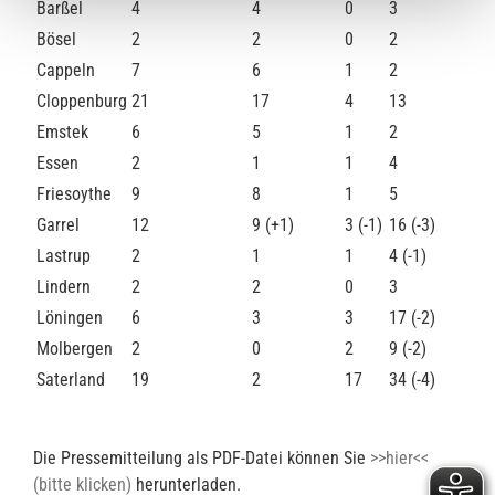
Barßel
4
4
0
3
Bösel
2
2
0
2
Cappeln
7
6
1
2
Cloppenburg
21
17
4
13
Emstek
6
5
1
2
Essen
2
1
1
4
Friesoythe
9
8
1
5
Garrel
12
9 (+1)
3 (-1)
16 (-3)
Lastrup
2
1
1
4 (-1)
Lindern
2
2
0
3
Löningen
6
3
3
17 (-2)
Molbergen
2
0
2
9 (-2)
Saterland
19
2
17
34 (-4)
Die Pressemitteilung als PDF-Datei können Sie
>>hier<<
(bitte klicken)
herunterladen.