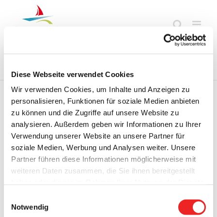
Zum
Inhalt
springen
Startseite
Termine
Top 15
Karriere
Ausbildung
Diese Webseite verwendet Cookies
Wir verwenden Cookies, um Inhalte und Anzeigen zu
personalisieren, Funktionen für soziale Medien anbieten
zu können und die Zugriffe auf unsere Website zu
Zurück
Vor
analysieren. Außerdem geben wir Informationen zu Ihrer
Verwendung unserer Website an unsere Partner für
soziale Medien, Werbung und Analysen weiter. Unsere
Partner führen diese Informationen möglicherweise mit
Informationen für Bürgerinnen und Bürger zum Thema
weiteren Daten zusammen, die Sie ihnen bereitgestellt
„Coronavirus“
haben oder die sie im Rahmen Ihrer Nutzung der Dienste
Über den Niedersächsischen Städte- und Gemeindebund
gesammelt haben. Technisch notwendige Cookies
Einwilligungsauswahl
wurde ein
Merkblatt
des Nds. Landesgesundheitsamtes
werden auch bei der Auswahl von
ablehnen
gesetzt.
Notwendig
(NLGA)
zur allgemeinen Kenntnisnahme zum Thema