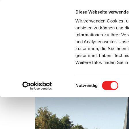
Zum
Inhalt
Diese Webseite verwende
S
springen
Wir verwenden Cookies, um
anbieten zu können und di
Aktuelles
Bürgerservice
Rats- / Bürger
Informationen zu Ihrer Ve
und Analysen weiter. Unse
zusammen, die Sie ihnen b
gesammelt haben. Technis
Weitere Infos finden Sie 
Einwilligungsauswahl
Freizeittipp fürs Wochenende!
Notwendig
Zeige
grösseres
Bild