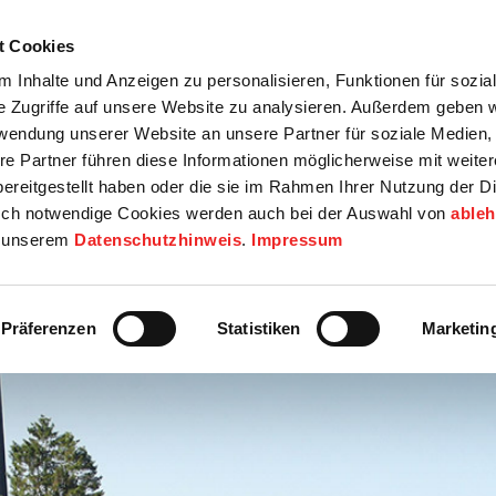
t Cookies
tartseite
Termine
Top 15
Karriere
 Inhalte und Anzeigen zu personalisieren, Funktionen für sozia
e Zugriffe auf unsere Website zu analysieren. Außerdem geben w
info
Wirtschaft / Wohnen
Bildung / Soziales
Touristik / F
rwendung unserer Website an unsere Partner für soziale Medien
re Partner führen diese Informationen möglicherweise mit weite
ereitgestellt haben oder die sie im Rahmen Ihrer Nutzung der D
ch notwendige Cookies werden auch bei der Auswahl von
able
in unserem
Datenschutzhinweis
.
Impressum
Präferenzen
Statistiken
Marketin