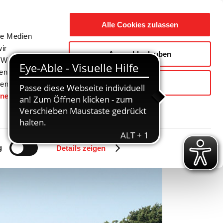
Suche
Ausbildung
Alle Cookies zulassen
nach:
le Medien
ir
Auswahl erlauben
reizeit
Gemeinde / Geschichte
, Werbung
ren Daten
Ablehnen
ienste
hnen
gesetzt.
Zurück
Vor
g
Details zeigen