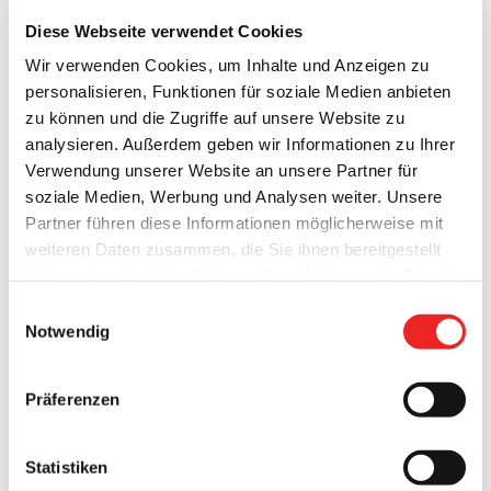
Diese Webseite verwendet Cookies
Wir verwenden Cookies, um Inhalte und Anzeigen zu
personalisieren, Funktionen für soziale Medien anbieten
zu können und die Zugriffe auf unsere Website zu
analysieren. Außerdem geben wir Informationen zu Ihrer
Verwendung unserer Website an unsere Partner für
soziale Medien, Werbung und Analysen weiter. Unsere
Partner führen diese Informationen möglicherweise mit
Vier Jungstörche im Nest!
weiteren Daten zusammen, die Sie ihnen bereitgestellt
haben oder die sie im Rahmen Ihrer Nutzung der Dienste
Nachdem 5 Eier im Nest entdeckt worden sind, sind nun
gesammelt haben. Technisch notwendige Cookies
mittlerweile
vier Junge geschlüpft
und
halten die
Einwilligungsauswahl
werden auch bei der Auswahl von
ablehnen
gesetzt.
Storcheneltern auf Trapp
, die den Nachwuchs mit reichlich
Notwendig
Weitere Infos finden Sie in
Nahrung versorgen müssen.
unserem
Datenschutzhinweis
.
Impressum
Präferenzen
Nach den Bruterfolgen der letzten Jahre hoffen wir einmal,
dass auch in diesem Jahr wieder interessante Bilder durch
die „Storchencam“ auf uns warten.
Statistiken