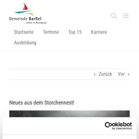
Zum
Inhalt
springen
Startseite
Termine
Top 15
Karriere
Ausbildung
Zurück
Vor
Neues aus dem Storchennest!
Zeige
grösseres
Bild