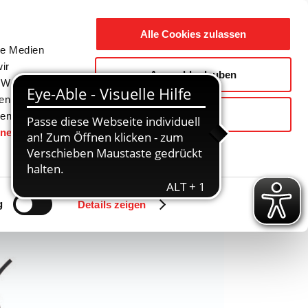
Suche
Ausbildung
Alle Cookies zulassen
nach:
le Medien
ir
Auswahl erlauben
reizeit
Gemeinde / Geschichte
, Werbung
ren Daten
Ablehnen
ienste
hnen
gesetzt.
Zurück
Vor
g
Details zeigen