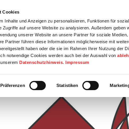
t Cookies
tartseite
Termine
Top 15
Karriere
 Inhalte und Anzeigen zu personalisieren, Funktionen für sozia
e Zugriffe auf unsere Website zu analysieren. Außerdem geben w
info
Wirtschaft / Wohnen
Bildung / Soziales
Touristik / F
rwendung unserer Website an unsere Partner für soziale Medien
re Partner führen diese Informationen möglicherweise mit weite
ereitgestellt haben oder die sie im Rahmen Ihrer Nutzung der D
ch notwendige Cookies werden auch bei der Auswahl von
able
in unserem
Datenschutzhinweis
.
Impressum
Präferenzen
Statistiken
Marketin