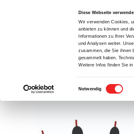
Zum
Inhalt
Diese Webseite verwende
S
springen
Wir verwenden Cookies, um
anbieten zu können und di
Aktuelles
Bürgerservice
Rats- / Bürger
Informationen zu Ihrer Ve
und Analysen weiter. Unse
zusammen, die Sie ihnen b
gesammelt haben. Technis
Weitere Infos finden Sie 
Einwilligungsauswahl
Neuer Filmbeitrag erstellt!
Notwendig
Zeige
grösseres
Bild