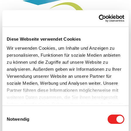
Diese Webseite verwendet Cookies
Wir verwenden Cookies, um Inhalte und Anzeigen zu
Die
Gemeinde Barßel
sucht für die Zeit vom 01.04.2018 bis
personalisieren, Funktionen für soziale Medien anbieten
zum 30.11.2018
zu können und die Zugriffe auf unsere Website zu
mehrere Saisonkräfte (m/w)
analysieren. Außerdem geben wir Informationen zu Ihrer
Verwendung unserer Website an unsere Partner für
für den gemeindeeigenen Bauhof.
soziale Medien, Werbung und Analysen weiter. Unsere
Partner führen diese Informationen möglicherweise mit
Zum Aufgabengebiet gehören verschiedene beim
weiteren Daten zusammen, die Sie ihnen bereitgestellt
kommunalen Bauhof anfallende Tätigkeiten, vorrangig die
haben oder die sie im Rahmen Ihrer Nutzung der Dienste
Pflege von Beetanlagen, Grünflächen und Gehölzen
gesammelt haben. Technisch notwendige Cookies
Einwilligungsauswahl
(Wildkrautbeseitigung, Mäharbeiten, Strauchschnitt).
werden auch bei der Auswahl von
ablehnen
gesetzt.
Notwendig
Weitere Infos finden Sie in
Wir erwarten ein hohes Maß an Einsatzbereitschaft,