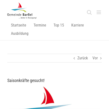
Zum
Inhalt
springen
Startseite
Termine
Top 15
Karriere
Ausbildung
Zurück
Vor
Saisonkräfte gesucht!
Zeige
grösseres
Bild