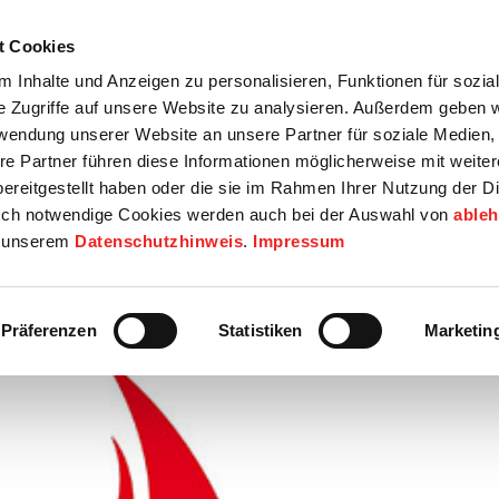
t Cookies
tartseite
Termine
Top 15
Karriere
 Inhalte und Anzeigen zu personalisieren, Funktionen für sozia
e Zugriffe auf unsere Website zu analysieren. Außerdem geben w
info
Wirtschaft / Wohnen
Bildung / Soziales
Touristik / F
rwendung unserer Website an unsere Partner für soziale Medien
re Partner führen diese Informationen möglicherweise mit weite
ereitgestellt haben oder die sie im Rahmen Ihrer Nutzung der D
ch notwendige Cookies werden auch bei der Auswahl von
able
in unserem
Datenschutzhinweis
.
Impressum
Präferenzen
Statistiken
Marketin