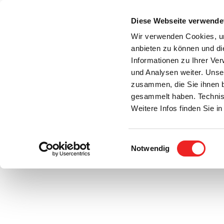
Zum
Inhalt
Diese Webseite verwende
S
springen
Wir verwenden Cookies, um
anbieten zu können und di
Aktuelles
Bürgerservice
Rats- / Bürger
Informationen zu Ihrer Ve
und Analysen weiter. Unse
zusammen, die Sie ihnen b
gesammelt haben. Technis
Weitere Infos finden Sie 
Einwilligungsauswahl
Stellenausschreibung
Notwendig
Zeige
grösseres
Bild