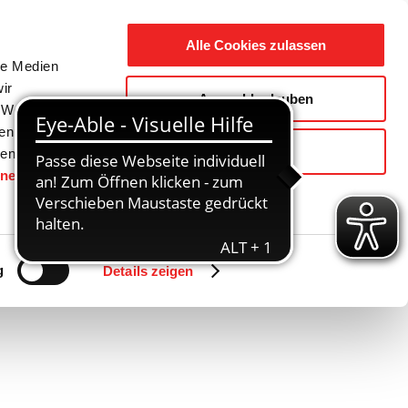
Suche
Ausbildung
Alle Cookies zulassen
nach:
le Medien
ir
Auswahl erlauben
reizeit
Gemeinde / Geschichte
, Werbung
ren Daten
Ablehnen
ienste
hnen
gesetzt.
Zurück
Vor
g
Details zeigen