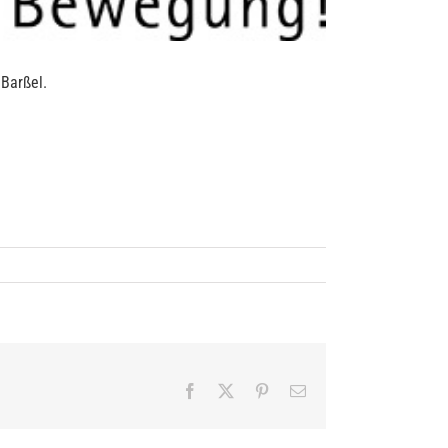
Barßel.
Facebook
X
Pinterest
E-
Mail