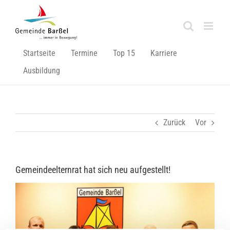
Zum
Inhalt
springen
Startseite
Termine
Top 15
Karriere
Ausbildung
Zurück
Vor
Gemeindeelternrat hat sich neu aufgestellt!
Zeige
grösseres
Bild