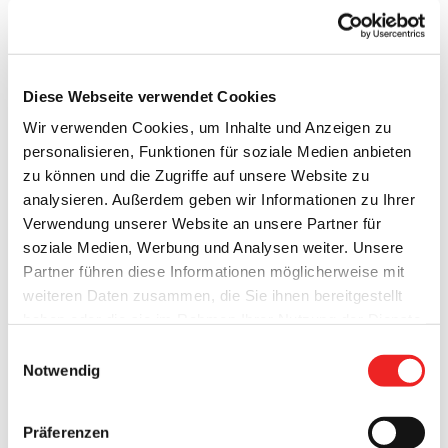
Diese Webseite verwendet Cookies
Wir verwenden Cookies, um Inhalte und Anzeigen zu
personalisieren, Funktionen für soziale Medien anbieten
zu können und die Zugriffe auf unsere Website zu
Matthias Dierks ist neuer Vorsitzender des
analysieren. Außerdem geben wir Informationen zu Ihrer
Gemeindeelternrates!
Verwendung unserer Website an unsere Partner für
soziale Medien, Werbung und Analysen weiter. Unsere
Der Gemeindeelternrat der Gemeinde Barßel hat einen
Partner führen diese Informationen möglicherweise mit
neuen Vorstand gewählt. Zusammengesetzt ist der
weiteren Daten zusammen, die Sie ihnen bereitgestellt
Gemeindeelternrat aus Elternvertretern sämtlicher auf dem
haben oder die sie im Rahmen Ihrer Nutzung der Dienste
Gebiet der Gemeinde Barßel befindlichen Schulen.
gesammelt haben. Technisch notwendige Cookies
Einwilligungsauswahl
werden auch bei der Auswahl von
ablehnen
gesetzt.
Einstimmig zum neuen Vorsitzenden des Gremiums gewählt
Notwendig
Weitere Infos finden Sie in
wurde Matthias Dierks (Elternvertreter der Integrierten
unserem
Datenschutzhinweis
.
Impressum
Gesamtschule (IGS) Barßel). Ebenfalls einstimmig verliefen
Präferenzen
die übrigen Wahlen: Stellvertretender Vorsitzender ist