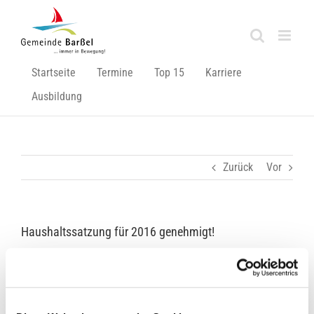
Zum
Inhalt
springen
Startseite
Termine
Top 15
Karriere
Ausbildung
Zurück
Vor
Haushaltssatzung für 2016 genehmigt!
Der Landkreis Cloppenburg hat am 01.02.2016
die erforderlichen Genehmigungen erteilt.
Der Haushaltsplan mit Anlagen liegt nach § 114 NKomVG