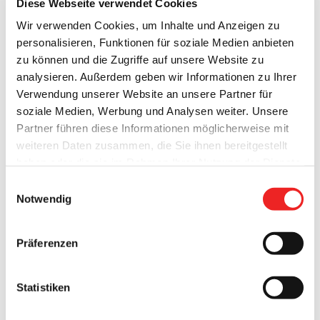
Diese Webseite verwendet Cookies
vom 08.02.2016 bis einschließlich 16.02.2016 zur
Wir verwenden Cookies, um Inhalte und Anzeigen zu
Einsichtnahme während der Öffnungszeiten im Rathaus,
personalisieren, Funktionen für soziale Medien anbieten
Zimmer 3, Theodor-Klinker-Platz, 26676 Barßel öffentlich
zu können und die Zugriffe auf unsere Website zu
aus.
analysieren. Außerdem geben wir Informationen zu Ihrer
Verwendung unserer Website an unsere Partner für
soziale Medien, Werbung und Analysen weiter. Unsere
Partner führen diese Informationen möglicherweise mit
weiteren Daten zusammen, die Sie ihnen bereitgestellt
haben oder die sie im Rahmen Ihrer Nutzung der Dienste
gesammelt haben. Technisch notwendige Cookies
Einwilligungsauswahl
werden auch bei der Auswahl von
ablehnen
gesetzt.
Notwendig
Weitere Infos finden Sie in
unserem
Datenschutzhinweis
.
Impressum
Präferenzen
Statistiken