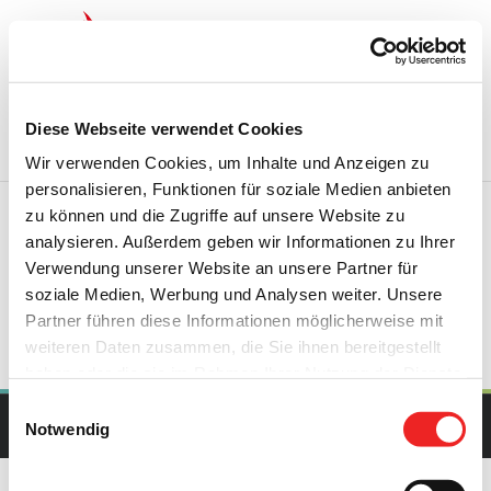
Zum
Inhalt
springen
Startseite
Termine
Top 15
Karriere
Diese Webseite verwendet Cookies
Ausbildung
Wir verwenden Cookies, um Inhalte und Anzeigen zu
personalisieren, Funktionen für soziale Medien anbieten
zu können und die Zugriffe auf unsere Website zu
analysieren. Außerdem geben wir Informationen zu Ihrer
[barssel_map]
Verwendung unserer Website an unsere Partner für
soziale Medien, Werbung und Analysen weiter. Unsere
Partner führen diese Informationen möglicherweise mit
weiteren Daten zusammen, die Sie ihnen bereitgestellt
haben oder die sie im Rahmen Ihrer Nutzung der Dienste
gesammelt haben. Technisch notwendige Cookies
Einwilligungsauswahl
werden auch bei der Auswahl von
ablehnen
gesetzt.
Notwendig
Copyright Gemeinde Barßel | All Rights Reserved | Powered by
upcommerce.de
Weitere Infos finden Sie in
unserem
Datenschutzhinweis
.
Impressum